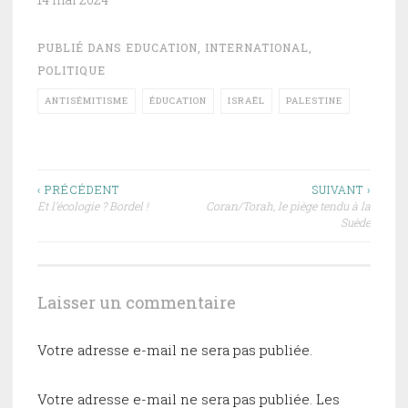
les arabes, un peu
comme si les
PUBLIÉ DANS
EDUCATION
,
INTERNATIONAL
,
Péruviens se
POLITIQUE
nommaient
« espagnols » ou les
ANTISÉMITISME
ÉDUCATION
ISRAËL
PALESTINE
Mauri « anglais ») se
déclarent très
majoritairement, et ce
partout dans le
monde, dans les pays
Navigation
‹ PRÉCÉDENT
SUIVANT ›
dits « arabes »
Et l’écologie ? Bordel !
Coran/Torah, le piège tendu à la
de
comme…
Suède
l’article
Laisser un commentaire
Votre adresse e-mail ne sera pas publiée.
Votre adresse e-mail ne sera pas publiée.
Les