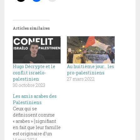
Articles similaires
Hugo Décrypte et le
Au huitième jour… les
conflit israélo-
pro-palestiniens
palestinien
27 mars 2022
30 octobre 2023
Les amis arabes des
Palestiniens
Ceux qui se
définissent comme
« arabes » (signifiant
en fait que leur famille
est originaire d’un
pays jadis conquis par
14 mai 2024