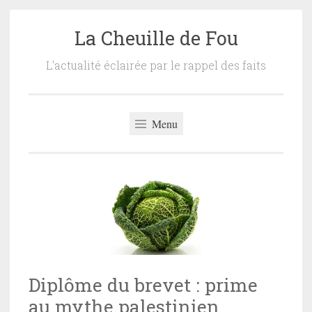
La Cheuille de Fou
Accéder
au
L'actualité éclairée par le rappel des faits
contenu
principal
Menu
Diplôme du brevet : prime
au mythe palestinien