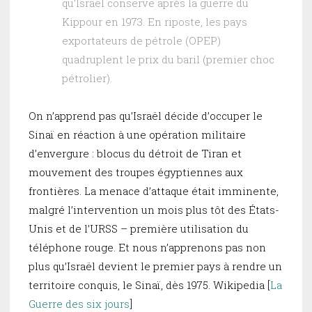
qu’Israël conserve après la guerre du
Kippour en 1973. En riposte, les pays
exportateurs de pétrole (OPEP)
quadruplent le prix du baril (premier choc
pétrolier).
On n’apprend pas qu’Israël décide d’occuper le
Sinaï en réaction à une opération militaire
d’envergure : blocus du détroit de Tiran et
mouvement des troupes égyptiennes aux
frontières. La menace d’attaque était imminente,
malgré l’intervention un mois plus tôt des États-
Unis et de l’URSS – première utilisation du
téléphone rouge. Et nous n’apprenons pas non
plus qu’Israël devient le premier pays à rendre un
territoire conquis, le Sinaï, dès 1975. Wikipedia [
La
Guerre des six jours
]